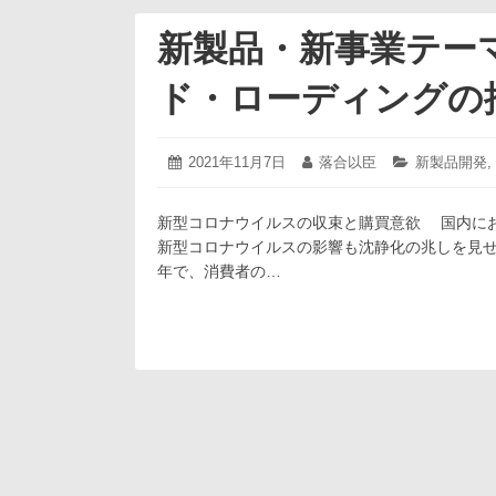
新製品・新事業テー
ド・ローディングの
2021
投
2021年11月7日
投
落合以臣
カ
新製品開発
,
年
稿
稿
テ
11
日:
者:
ゴ
月
新型コロナウイルスの収束と購買意欲 国内に
リ
8
ー:
新型コロナウイルスの影響も沈静化の兆しを見せ
日
年で、消費者の…