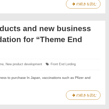
グ
の続きを読む
リ
ー
ン
リ
oducts and new business
カ
バ
tion for “Theme End
リ
ー
技
術 ”エ
ネ
eme
,
New product development
Front End Lording
タ
ル
グ:
ギ
ness to purchase In Japan, vaccinations such as Pfizer and
ー
価
格
の
Creation
の続きを読む
高
of
騰
new