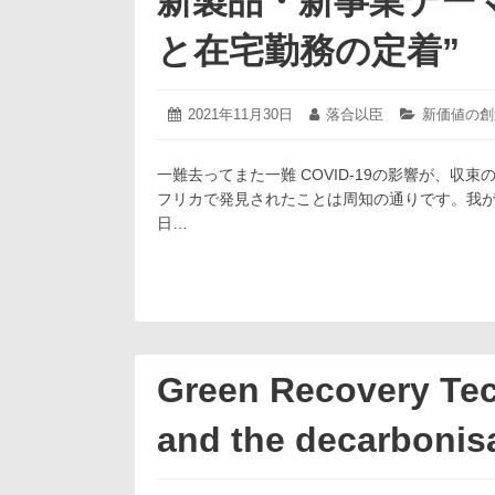
新製品・新事業テー
と在宅勤務の定着”
2021
投
2021年11月30日
投
落合以臣
カ
新価値の創
年
稿
稿
テ
11
日:
者:
ゴ
月
一難去ってまた一難 COVID-19の影響が、
リ
30
ー:
フリカで発見されたことは周知の通りです。我が国
日
日…
Green Recovery Tec
and the decarbonis