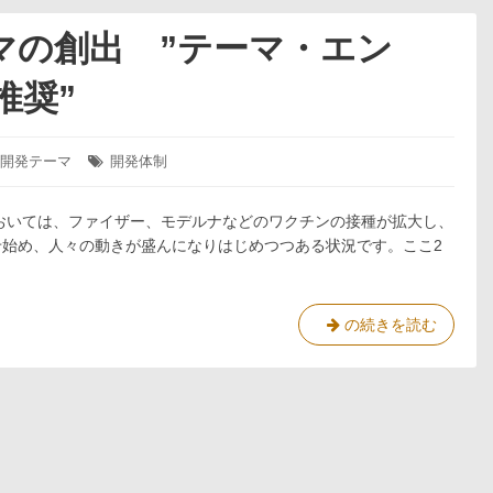
と
products
無
and
マの創出 ”テーマ・エン
常
new
の
business
推奨”
脱
themes
炭
Recommendation
素
for
開発テーマ
タ
開発体制
化”
“Theme
グ:
End
おいては、ファイザー、モデルナなどのワクチンの接種が拡大し、
Loading”
始め、人々の動きが盛んになりはじめつつある状況です。ここ2
新
の続きを読む
製
品・
新
事
業
テ