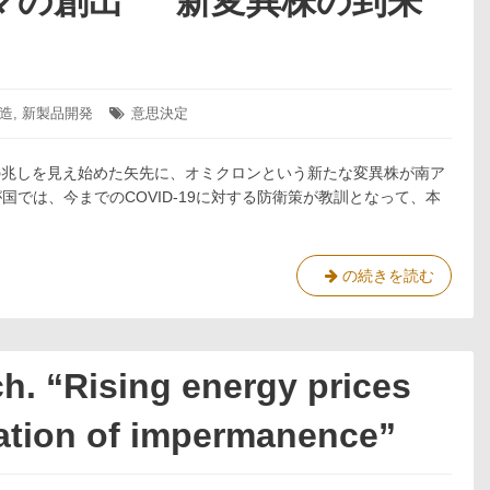
マの創出 ”新変異株の到来
造
,
新製品開発
タ
意思決定
グ:
収束の兆しを見え始めた矢先に、オミクロンという新たな変異株が南ア
では、今までのCOVID-19に対する防衛策が教訓となって、本
新
の続きを読む
製
品・
新
事
h. “Rising energy prices
業
テ
ation of impermanence”
ー
マ