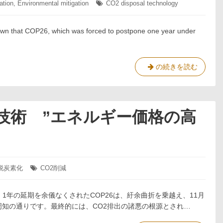
の
ation
,
Environmental mitigation
CO2 disposal technology
タ
創
グ:
出 ”新
nown that COP26, which was forced to postpone one year under
変
異
株
の
Green
の続きを読む
到
Recovery
来
Tech.
と
“Rising
在
energy
技術 ”エネルギー価格の高
宅
prices
勤
and
務
the
の
decarbonisation
定
of
脱炭素化
タ
CO2削減
着”
impermanence”
グ:
けて、1年の延期を余儀なくされたCOP26は、紆余曲折を乗越え、11月
周知の通りです。最終的には、CO2排出の諸悪の根源とされ…