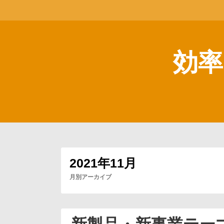
コ
ン
テ
ン
ツ
効率
へ
ス
キ
ッ
プ
2021年11月
月別アーカイブ