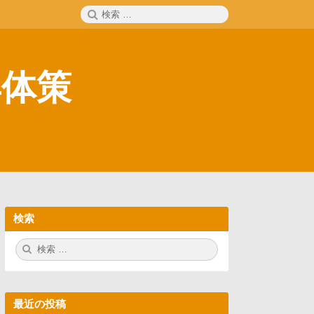
検
検
索
索:
具体策
検索
検
検
索:
索
最近の投稿