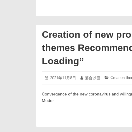
Creation of new pr
themes Recommenda
Loading”
2021
Creation th
投
2021年11月8日
投
落合以臣
カ
年
稿
稿
テ
11
日:
者:
ゴ
月
Convergence of the new coronavirus and willing
リ
8
ー:
Moder…
日