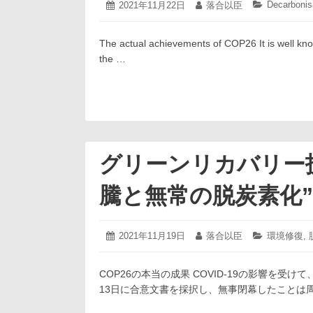
2021
Decarbonis
投
2021年11月22日
投
落合以臣
カ
年
稿
稿
テ
11
日:
者:
ゴ
月
The actual achievements of COP26 It is well k
リ
22
ー:
the …
日
グリーンリカバリー
騰と無常の脱炭素化”
2021
投
2021年11月19日
投
落合以臣
カ
環境修復
,
年
稿
稿
テ
11
日:
者:
ゴ
月
COP26の本当の成果 COVID-19の影響を受
リ
19
ー:
13日に合意文書を採択し、無事閉幕したことは
日