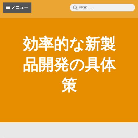
コ
検
メニュー
ン
索:
テ
ン
ツ
へ
効率的な新製
ス
キ
ッ
品開発の具体
プ
策