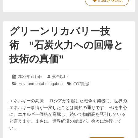
ご
の続きを読む
冥
福
を
お
グリーンリカバリー技
祈
り
術 ”石炭火力への回帰と
い
た
技術の真価”
し
ま
す。
2022
投
2022年7月5日
投
落合以臣
年
稿
稿
Environmental mitigation
カ
タ
CO2削減
7
日:
者:
テ
グ:
月
ゴ
6
エネルギーの高騰 ロシアが引起した戦争を契機に、世界の
リ
日
ー:
エネルギー事情が一変したことは周知の通りです。EUを中心
に、エネルギー価格が高騰し、続いて物価高を誘引している
と言えます。まさに、世界経済の崩壊が、徐々に進行して
い…