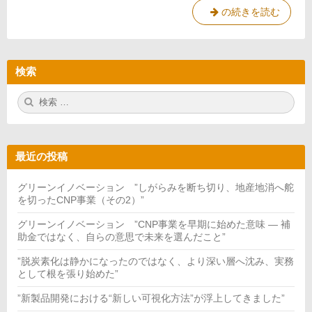
グ
の続きを読む
リ
ー
ン
検索
リ
カ
検
検
バ
索:
索
リ
ー
技
最近の投稿
術 ”石
炭
グリーンイノベーション ”しがらみを断ち切り、地産地消へ舵
火
を切ったCNP事業（その2）”
力
グリーンイノベーション ”CNP事業を早期に始めた意味 — 補
へ
助金ではなく、自らの意思で未来を選んだこと”
の
回
”脱炭素化は静かになったのではなく、より深い層へ沈み、実務
帰
として根を張り始めた”
と
”新製品開発における“新しい可視化方法”が浮上してきました”
技