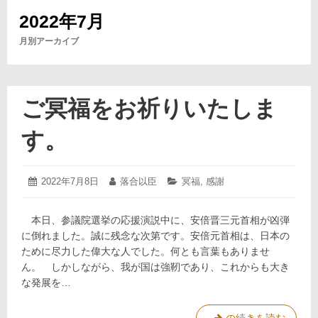
2022年7月
月別アーカイブ
ご冥福をお祈りいたしま
す。
2022
投
2022年7月8日
投
落合以臣
カ
冥福
,
感謝
年
稿
稿
テ
7
日:
者:
ゴ
月
本日、参議院選挙の応援演説中に、安倍晋三元首相が凶弾
リ
8
ー:
に倒れました。誠に残念な次第です。安倍元首相は、日本の
日
ために尽力した偉大な人でした。何とも言葉もありませ
ん。 しかしながら、我が国は強靭であり、これからも大き
な発展を…