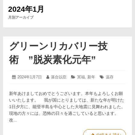
2024年1月
月別アーカイブ
グリーンリカバリー技
術 ”脱炭素化元年”
2024
投
2024年1月7日
投
落合以臣
カ
冥福
,
新年
タ
温存
年
稿
稿
テ
グ:
1
日:
者:
ゴ
月
新年あけましておめでとうございます。本年もよろしくお願
リ
7
ー:
いいたします。 我が国にとりましては、新たな年が明けた
日
1日夕方に、能登半島を中心とした大地震に見舞われました。
現地の方々には、恐怖の日々を過ごしていると思います。
改…