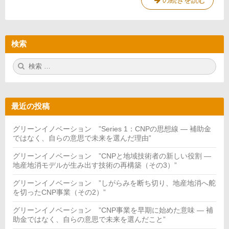
グ
の続きを読む
リ
ー
ン
検索
リ
カ
検
検
バ
索:
索
リ
ー
技
最近の投稿
術 ”脱
炭
グリーンイノベーション ”Series 1：CNPの思想線 — 補助金
素
ではなく、自らの意思で未来を選んだ理由”
化
グリーンイノベーション ”CNPと地域技術者の新しい役割 —
元
地産地消モデルが生み出す技術の再構築（その3）”
年”
グリーンイノベーション ”しがらみを断ち切り、地産地消へ舵
を切ったCNP事業（その2）”
グリーンイノベーション ”CNP事業を早期に始めた意味 — 補
助金ではなく、自らの意思で未来を選んだこと”