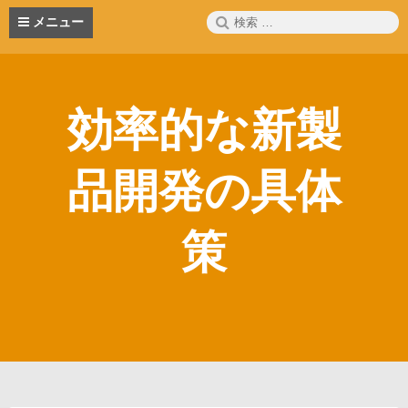
コ
検
メニュー
ン
索:
テ
ン
ツ
へ
効率的な新製
ス
キ
ッ
品開発の具体
プ
策