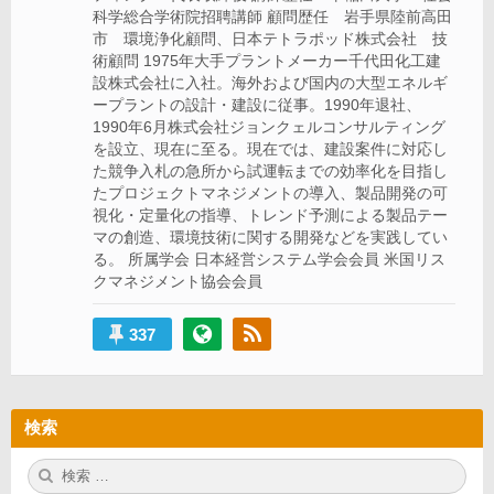
科学総合学術院招聘講師 顧問歴任 岩手県陸前高田
市 環境浄化顧問、日本テトラポッド株式会社 技
術顧問 1975年大手プラントメーカー千代田化工建
設株式会社に入社。海外および国内の大型エネルギ
ープラントの設計・建設に従事。1990年退社、
1990年6月株式会社ジョンクェルコンサルティング
を設立、現在に至る。現在では、建設案件に対応し
た競争入札の急所から試運転までの効率化を目指し
たプロジェクトマネジメントの導入、製品開発の可
視化・定量化の指導、トレンド予測による製品テー
マの創造、環境技術に関する開発などを実践してい
る。 所属学会 日本経営システム学会会員 米国リス
クマネジメント協会会員
337
検索
検
検
索:
索