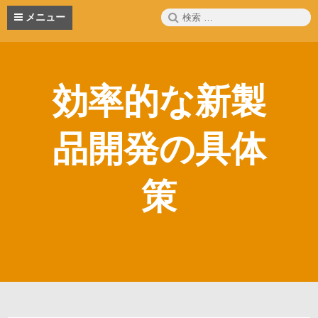
コ
検
メニュー
ン
索:
テ
ン
ツ
へ
効率的な新製
ス
キ
ッ
品開発の具体
プ
策