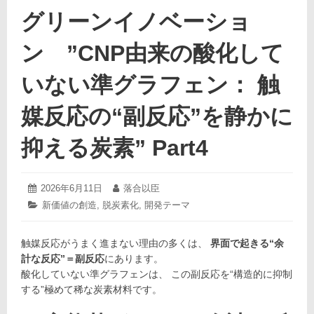
グリーンイノベーショ
ン ”CNP由来の酸化して
いない準グラフェン： 触
媒反応の“副反応”を静かに
抑える炭素” Part4
2026
投
2026年6月11日
投
落合以臣
年
稿
稿
カ
新価値の創造
,
脱炭素化
,
開発テーマ
6
日:
者:
テ
月
ゴ
9
触媒反応がうまく進まない理由の多くは、
リ
界面で起きる“余
日
ー:
計な反応”＝副反応
にあります。
酸化していない準グラフェンは、 この副反応を“構造的に抑制
する”極めて稀な炭素材料です。