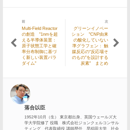
前
次
投
過
次
Multi‑Field Reactor
グリーンイノベー
稿
去
の
の創造 ”1nmを超
ション ”CNP由来
の
投
える半導体装置：
の酸化していない
ナ
投
稿:
原子状態工学と確
準グラフェン： 触
ビ
稿:
率分布制御に基づ
媒反応の“反応場そ
く新しい装置パラ
のもの”を設計する
ゲ
ダイム”
炭素” まとめ
ー
シ
ョ
ン
落合以臣
1952年10月（生） 東京都出身、英国ウェールズ大
学大学院修了 役職 株式会社ジョンクェルコンサル
ティング 代表取締役 講師歴任 早稲田大学 社会